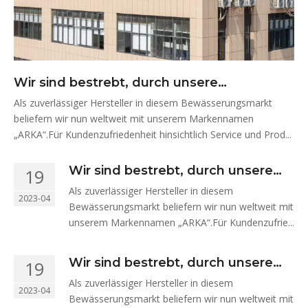
Wir sind bestrebt, durch unsere
kontinuierlichen Bemühungen eine
Als zuverlässiger Hersteller in diesem Bewässerungsmarkt
bessere Umwelt für die Erde zu schaffen.
beliefern wir nun weltweit mit unserem Markennamen
„ARKA“.Für Kundenzufriedenheit hinsichtlich Service und Prod...
Wir sind bestrebt, durch unsere
19
kontinuierlichen Bemühungen
Als zuverlässiger Hersteller in diesem
2023-04
eine bessere Umwelt für die Erde
Bewässerungsmarkt beliefern wir nun weltweit mit
zu schaffen.
unserem Markennamen „ARKA“.Für Kundenzufrie...
Wir sind bestrebt, durch unsere
19
kontinuierlichen Bemühungen
Als zuverlässiger Hersteller in diesem
2023-04
eine bessere Umwelt für die Erde
Bewässerungsmarkt beliefern wir nun weltweit mit