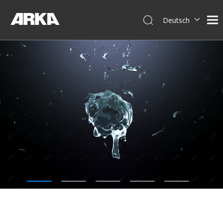
Deutsch
English
简体中文
العربية
Français
Pусский
Español
Português
Italiano
Tiếng Việt