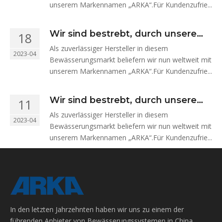
zu schaffen.
unserem Markennamen „ARKA“.Für Kundenzufrie...
Wir sind bestrebt, durch unsere
18
kontinuierlichen Bemühungen
Als zuverlässiger Hersteller in diesem
2023-04
eine bessere Umwelt für die Erde
Bewässerungsmarkt beliefern wir nun weltweit mit
zu schaffen.
unserem Markennamen „ARKA“.Für Kundenzufrie...
Wir sind bestrebt, durch unsere
11
kontinuierlichen Bemühungen
Als zuverlässiger Hersteller in diesem
2023-04
eine bessere Umwelt für die Erde
Bewässerungsmarkt beliefern wir nun weltweit mit
zu schaffen.
unserem Markennamen „ARKA“.Für Kundenzufrie...
In den letzten Jahrzehnten haben wir uns zu einem der
führenden Anbieter von Bewässerungssystemen in China