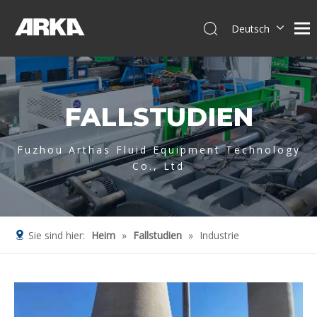
Deutsch
English
简体中文
العربية
FALLSTUDIEN
Français
Pусский
Español
Fuzhou Arthas Fluid Equipment Technology
Co., Ltd
Português
Italiano
Tiếng Việt
Sie sind hier:
Heim
»
Fallstudien
»
Industrie