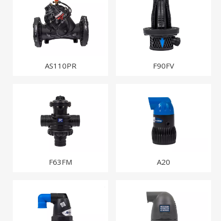
AS110PR
F90FV
F63FM
A20