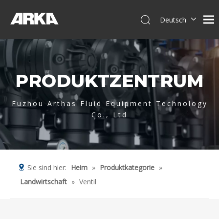
Deutsch
English
简体中文
العربية
PRODUKTZENTRUM
Français
Pусский
Español
Fuzhou Arthas Fluid Equipment Technology
Co., Ltd
Português
Italiano
Tiếng Việt
Sie sind hier:
Heim
»
Produktkategorie
»
Landwirtschaft
»
Ventil