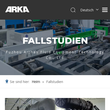
Deutsch
English
简体中文
العربية
FALLSTUDIEN
Français
Pусский
Español
Fuzhou Arthas Fluid Equipment Technology
Co., Ltd
Português
Italiano
Tiếng Việt
Sie sind hier:
Heim
»
Fallstudien