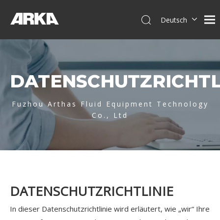
Deutsch
English
简体中文
العربية
DATENSCHUTZRICHTL
Français
Pусский
Español
Fuzhou Arthas Fluid Equipment Technology
Co., Ltd
Português
Italiano
Tiếng Việt
DATENSCHUTZRICHTLINIE
In dieser Datenschutzrichtlinie wird erläutert, wie „wir“ Ihre