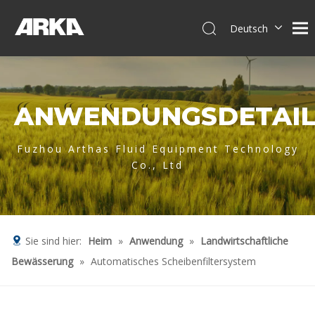
Deutsch
English
简体中文
العربية
ANWENDUNGSDETAIL
Français
Pусский
Español
Fuzhou Arthas Fluid Equipment Technology
Co., Ltd
Português
Italiano
Tiếng Việt
Sie sind hier:
Heim
»
Anwendung
»
Landwirtschaftliche
Bewässerung
»
Automatisches Scheibenfiltersystem