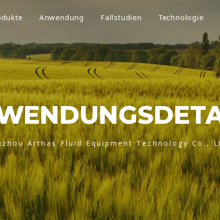
odukte
Anwendung
Fallstudien
Technologie
WENDUNGSDETA
uzhou Arthas Fluid Equipment Technology Co., L