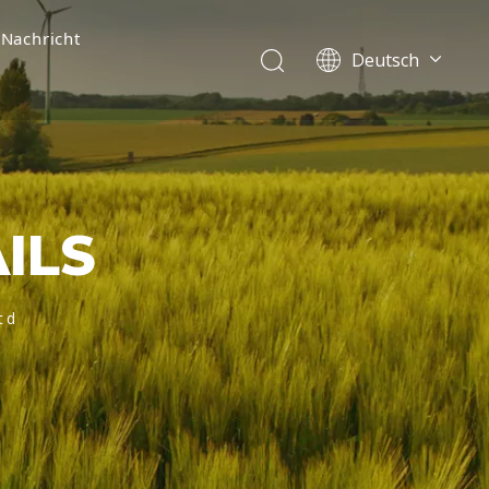
Nachricht
Deutsch
English
简体中文
العربية
Français
Pусский
ILS
Español
Português
Italiano
td
Tiếng Việt