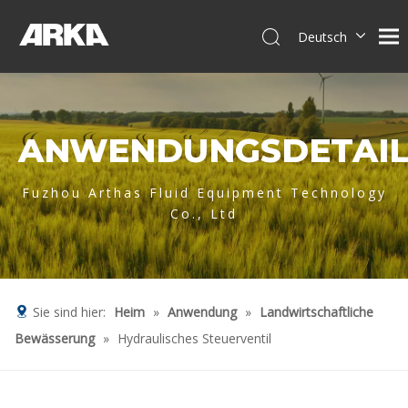
Deutsch
English
简体中文
العربية
ANWENDUNGSDETAIL
Français
Pусский
Español
Fuzhou Arthas Fluid Equipment Technology
Co., Ltd
Português
Italiano
Tiếng Việt
Sie sind hier:
Heim
»
Anwendung
»
Landwirtschaftliche
Bewässerung
»
Hydraulisches Steuerventil