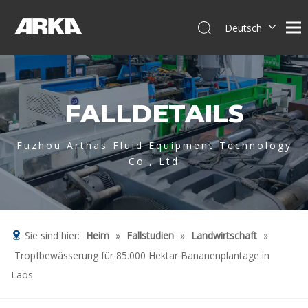
Deutsch
English
简体中文
العربية
FALLDETAILS
Français
Pусский
Español
Fuzhou Arthas Fluid Equipment Technology
Co., Ltd
Português
Italiano
Tiếng Việt
Sie sind hier:
Heim
»
Fallstudien
»
Landwirtschaft
»
Tropfbewässerung für 85.000 Hektar Bananenplantage in
Laos