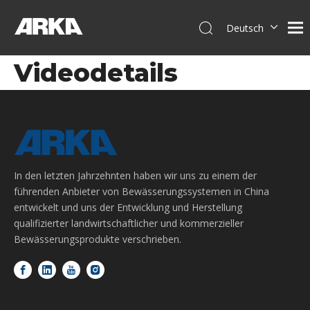
Deutsch
English
Videodetails
简体中文
العربية
Français
Pусский
Español
Português
In den letzten Jahrzehnten haben wir uns zu einem der
Italiano
führenden Anbieter von Bewässerungssystemen in China
Tiếng Việt
entwickelt und uns der Entwicklung und Herstellung
qualifizierter landwirtschaftlicher und kommerzieller
Bewässerungsprodukte verschrieben.