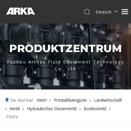
Deutsch
English
简体中文
العربية
PRODUKTZENTRUM
Français
Pусский
Español
Fuzhou Arthas Fluid Equipment Technology
Co., Ltd
Português
Italiano
Tiếng Việt
Sie sind hier:
Heim
»
Produktkategorie
»
Landwirtschaft
»
Ventil
»
Hydraulisches Steuerventil
»
Bodenventil
»
F90FV