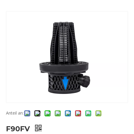
Anteil an:
F90FV