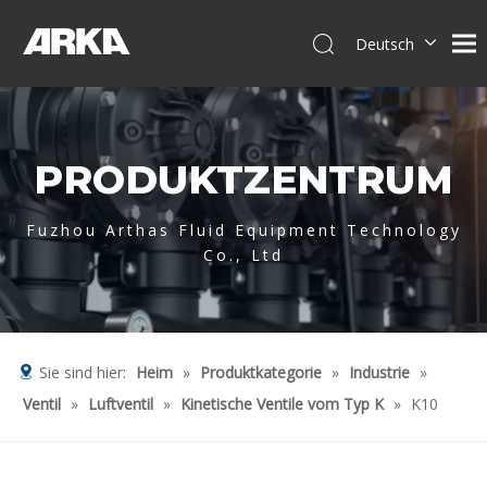
Deutsch
English
简体中文
العربية
PRODUKTZENTRUM
Français
Pусский
Español
Fuzhou Arthas Fluid Equipment Technology
Co., Ltd
Português
Italiano
Tiếng Việt
Sie sind hier:
Heim
»
Produktkategorie
»
Industrie
»
Ventil
»
Luftventil
»
Kinetische Ventile vom Typ K
»
K10