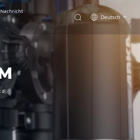
Nachricht
Deutsch
English
简体中文
العربية
Français
Pусский
UM
Español
Português
Italiano
td
Tiếng Việt