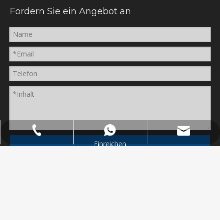
Fordern Sie ein Angebot an
tina@arthasplastic.com
86 591 13055284768
86 591 13055284768
Einreichen
Urheberrecht ©
2026
ARKA
Sitemap
|
Datenschutzrichtlinie
|
Unterstützt durch
Leadong.com
闽ICP备2022002185号-3