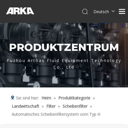
Deutsch
English
简体中文
العربية
PRODUKTZENTRUM
Français
Pусский
Español
Fuzhou Arthas Fluid Equipment Technology
Co., Ltd
Português
Italiano
Tiếng Việt
Sie sind hier:
Heim
»
Produktkategorie
»
Landwirtschaft
»
Filter
»
Scheibenfilter
»
Automatisches Scheibenfiltersystem vom Typ H