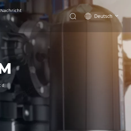
Nachricht
Deutsch
English
简体中文
العربية
Français
Pусский
UM
Español
Português
Italiano
td
Tiếng Việt