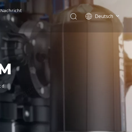
Nachricht
Deutsch
English
简体中文
العربية
Français
Pусский
UM
Español
Português
Italiano
td
Tiếng Việt