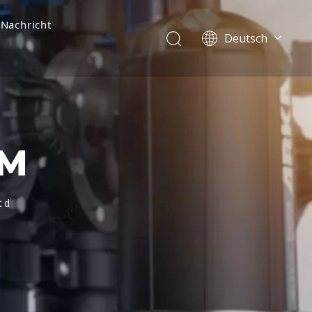
Nachricht
Deutsch
English
简体中文
العربية
Français
Pусский
UM
Español
Português
Italiano
td
Tiếng Việt