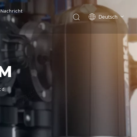
Nachricht
Deutsch
English
简体中文
العربية
Français
Pусский
UM
Español
Português
Italiano
td
Tiếng Việt