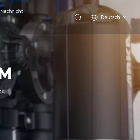
Nachricht
Deutsch
English
简体中文
العربية
Français
Pусский
UM
Español
Português
Italiano
td
Tiếng Việt