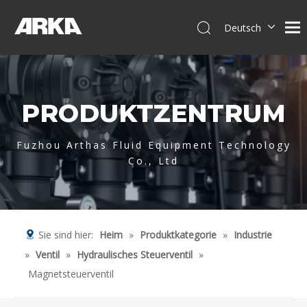
Deutsch
English
简体中文
العربية
PRODUKTZENTRUM
Français
Pусский
Español
Fuzhou Arthas Fluid Equipment Technology
Co., Ltd
Português
Italiano
Tiếng Việt
Sie sind hier:
Heim
»
Produktkategorie
»
Industrie
»
Ventil
»
Hydraulisches Steuerventil
»
Magnetsteuerventil