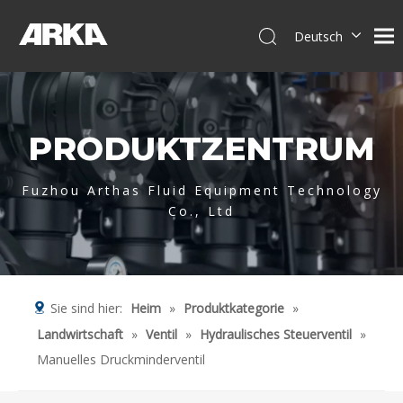
Deutsch
English
简体中文
العربية
PRODUKTZENTRUM
Français
Pусский
Español
Fuzhou Arthas Fluid Equipment Technology
Co., Ltd
Português
Italiano
Tiếng Việt
Sie sind hier:
Heim
»
Produktkategorie
»
Landwirtschaft
»
Ventil
»
Hydraulisches Steuerventil
»
Manuelles Druckminderventil