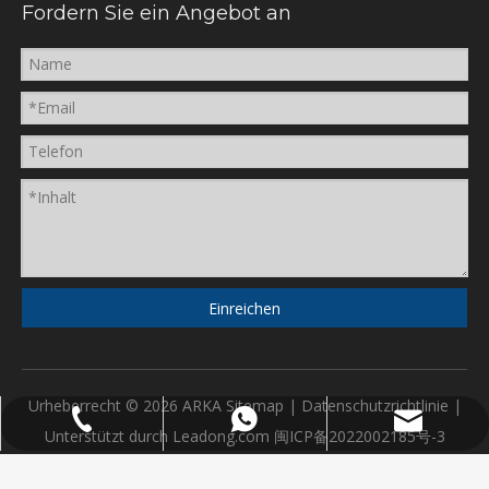
Fordern Sie ein Angebot an
Einreichen
Urheberrecht ©
2026
ARKA
Sitemap
|
Datenschutzrichtlinie
|
tina@arthasplastic.com
86 591 13055284768
86 591 13055284768
Unterstützt durch
Leadong.com
闽ICP备2022002185号-3